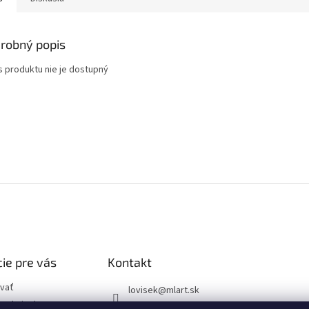
robný popis
s produktu nie je dostupný
ie pre vás
Kontakt
vať
lovisek
@
mlart.sk
podmienky