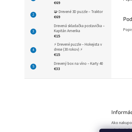
€69
🧩 Drevené 3D puzzle – Traktor
€69
Pod
Drevená skladačka postavička –
Popi
Kapitán Amerika
€15
⚡ Drevené puzzle – Hokejista v
drese (30 rokov) ⚡
€15
Drevený box na víno – Karty 40
€33
Z
á
p
ä
t
Informác
i
e
Ako nakupo
Obchodné 