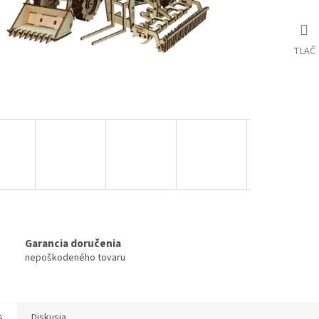
TLAČ
Garancia doručenia
nepoškodeného tovaru
s
Diskusia