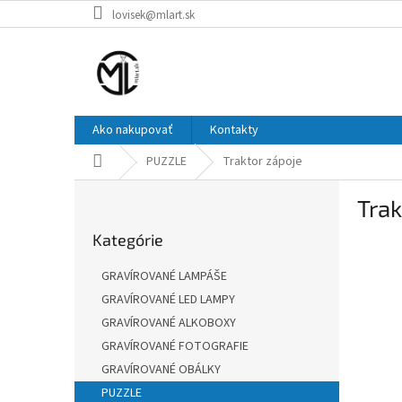
Prejsť
lovisek@mlart.sk
na
obsah
Ako nakupovať
Kontakty
Domov
PUZZLE
Traktor zápoje
B
Trak
o
Preskočiť
č
Kategórie
kategórie
n
ý
GRAVÍROVANÉ LAMPÁŠE
p
GRAVÍROVANÉ LED LAMPY
a
GRAVÍROVANÉ ALKOBOXY
n
e
GRAVÍROVANÉ FOTOGRAFIE
l
GRAVÍROVANÉ OBÁLKY
PUZZLE