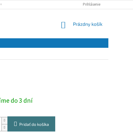
 OSOBNÝCH ÚDAJOV
Prihlásenie
NÁKUPNÝ
Prázdny košík
KOŠÍK
0
ová
íme do 3 dní
Pridať do košíka