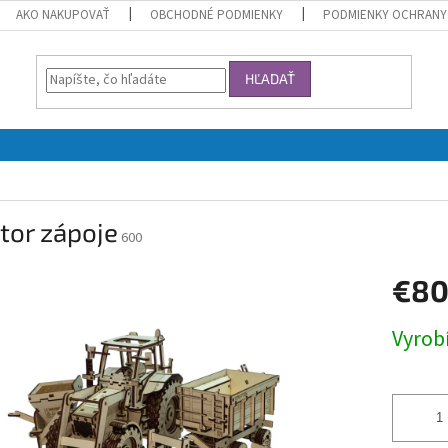
AKO NAKUPOVAŤ
OBCHODNÉ PODMIENKY
PODMIENKY OCHRANY
HĽADAŤ
tor zápoje
600
€8
Jednotk
Vyrob
cena: