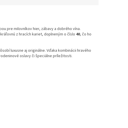
ou pre milovníkov hier, zábavy a dobrého vína.
ráľovnú z hracích kariet, doplneným o číslo
40
, čo ho
 pôsobí luxusne aj originálne. Vďaka kombinácii hravého
deninové oslavy či špeciálne príležitosti.