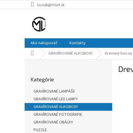
Prejsť
lovisek@mlart.sk
na
obsah
Ako nakupovať
Kontakty
Domov
GRAVÍROVANÉ ALKOBOXY
Drevený box na 
B
Drev
o
Preskočiť
č
Kategórie
kategórie
n
ý
GRAVÍROVANÉ LAMPÁŠE
p
GRAVÍROVANÉ LED LAMPY
a
GRAVÍROVANÉ ALKOBOXY
n
e
GRAVÍROVANÉ FOTOGRAFIE
l
GRAVÍROVANÉ OBÁLKY
PUZZLE