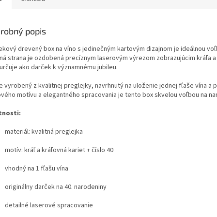
robný popis
ekový drevený box na víno s jedinečným kartovým dizajnom je ideálnou voľb
ná strana je ozdobená precíznym laserovým výrezom zobrazujúcim kráľa a k
určuje ako darček k významnému jubileu.
e vyrobený z kvalitnej preglejky, navrhnutý na uloženie jednej fľaše vína a
ového motívu a elegantného spracovania je tento box skvelou voľbou na naro
tnosti:
materiál: kvalitná preglejka
motív: kráľ a kráľovná kariet + číslo 40
vhodný na 1 fľašu vína
originálny darček na 40. narodeniny
detailné laserové spracovanie