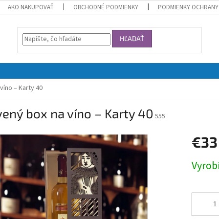
AKO NAKUPOVAŤ
OBCHODNÉ PODMIENKY
PODMIENKY OCHRANY
HĽADAŤ
víno – Karty 40
ený box na víno – Karty 40
555
€33
Jednotk
Vyrob
cena: