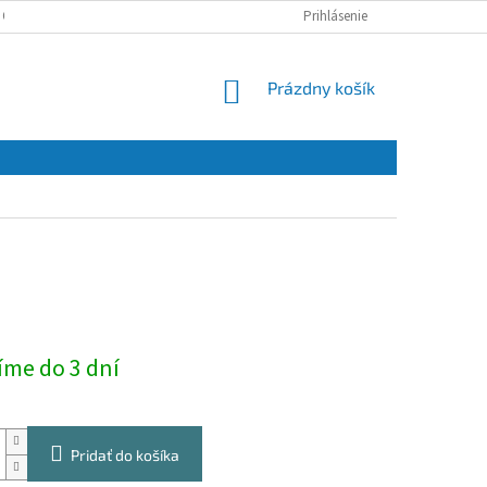
 OSOBNÝCH ÚDAJOV
Prihlásenie
NÁKUPNÝ
Prázdny košík
KOŠÍK
ová
íme do 3 dní
Pridať do košíka