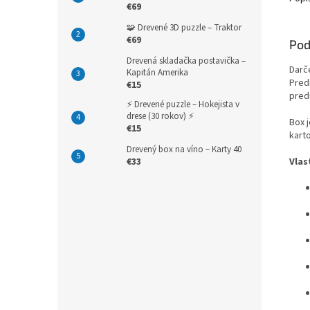
€69
🧩 Drevené 3D puzzle – Traktor
€69
Pod
Drevená skladačka postavička –
Darč
Kapitán Amerika
Pred
€15
pred
⚡ Drevené puzzle – Hokejista v
drese (30 rokov) ⚡
Box j
€15
kart
Drevený box na víno – Karty 40
Vlas
€33