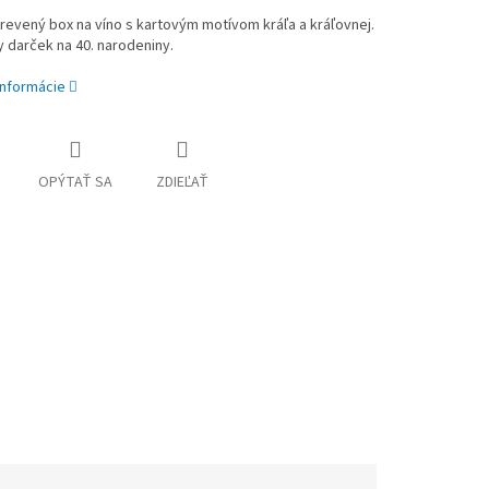
revený box na víno s kartovým motívom kráľa a kráľovnej.
y darček na 40. narodeniny.
informácie
OPÝTAŤ SA
ZDIEĽAŤ