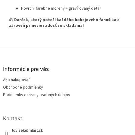
Povrch: farebne morený + gravírovaný detail
🎁
Darček, ktorý poteší každého hokejového fanúšika a
zároveň prinesie radosť zo skladania!
Z
á
p
ä
Informácie pre vás
t
Ako nakupovať
i
Obchodné podmienky
e
Podmienky ochrany osobných údajov
Kontakt
lovisek
@
mlart.sk