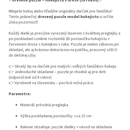
⚡
Drevené puzzle – Hokejista v drese (30 rokov)
⚡
Milujete hokej alebo hľadáte originálny darček pre fanúšika?
Tento jedinečný
drevený puzzle model hokejistu
si určite
získa pozornosť!
Každý dielik je precízne vyrezaný laserom z kvalitnej preglejky a
po poskladaní vznikne roztomilá 3D postavička hokejistu v
červenom drese s hokejkou v ruke. Puzzle je nielen zábavou pri
skladaní, ale aj krásnou dekoráciou na poličku, pracovný stôl či
do detskej izby.
👉 Skvelý tip na darček pre malých i veľkých fanúšikov hokeja
👉 Jednoduché skladanie – puzzle je vhodné aj pre deti
(odporúčané od 8 rokov)
👉 Vyrobené na Slovensku – poctivá ručná práca
Parametre:
Materiál: prírodná preglejka
Výška poskladanej postavičky: cca 15 cm
Balenie obsahuje: puzzle dieliky + návod na skladanie