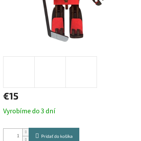
€15
Jednotková
Vyrobíme do 3 dní
cena:
Pridať do košíka