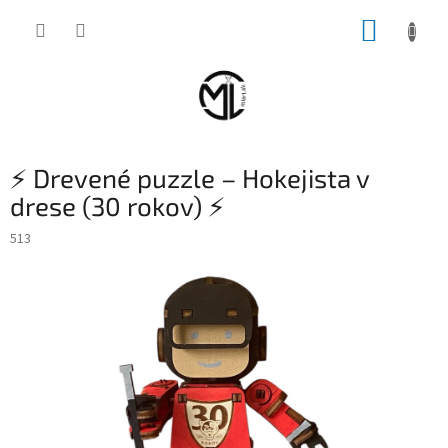
Prejsť
NÁKUP
na
obsah
KOŠÍK
⚡ Drevené puzzle – Hokejista v
drese (30 rokov) ⚡
513