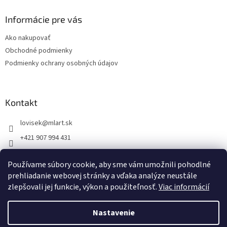
p
ä
Informácie pre vás
t
Ako nakupovať
i
Obchodné podmienky
e
Podmienky ochrany osobných údajov
Kontakt
lovisek
@
mlart.sk
+421 907 994 431
MLart
Používame súbory cookie, aby sme vám umožnili pohodlné
lovisekmarek
prehliadanie webovej stránky a vďaka analýze neustále
zlepšovali jej funkcie, výkon a použiteľnosť.
Viac informácií
Nastavenie
Vytvoril Shoptet