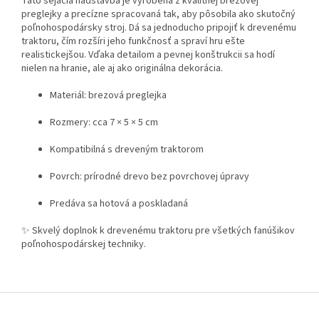
Táto sejacia nadstavba je vyrobená z kvalitnej brezovej
preglejky a precízne spracovaná tak, aby pôsobila ako skutočný
poľnohospodársky stroj. Dá sa jednoducho pripojiť k drevenému
traktoru, čím rozšíri jeho funkčnosť a spraví hru ešte
realistickejšou. Vďaka detailom a pevnej konštrukcii sa hodí
nielen na hranie, ale aj ako originálna dekorácia.
Materiál: brezová preglejka
Rozmery: cca 7 × 5 × 5 cm
Kompatibilná s dreveným traktorom
Povrch: prírodné drevo bez povrchovej úpravy
Predáva sa hotová a poskladaná
✨ Skvelý doplnok k drevenému traktoru pre všetkých fanúšikov
poľnohospodárskej techniky.
Z
á