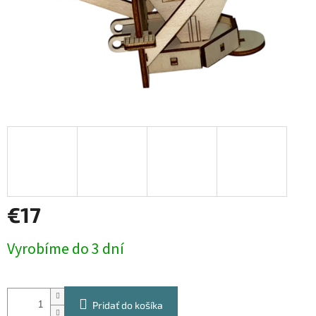
€17
Jednotková
Vyrobíme do 3 dní
cena:
Pridať do košíka