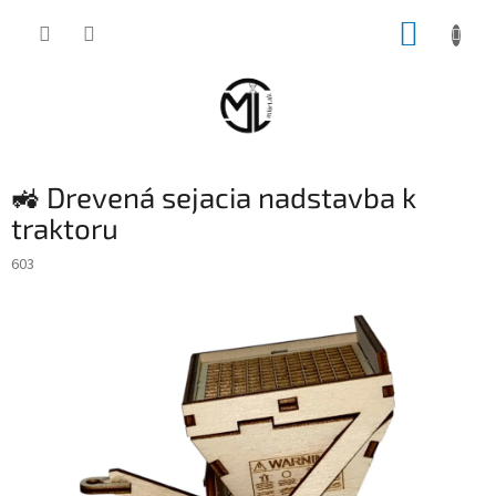
Prejsť
NÁKUP
na
obsah
KOŠÍK
🚜 Drevená sejacia nadstavba k
traktoru
603