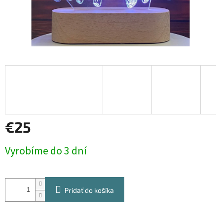
€25
Jednotková
Vyrobíme do 3 dní
cena:
Pridať do košíka