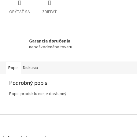
OPÝTAŤ SA
ZDIEĽAŤ
Garancia doručenia
nepoškodeného tovaru
Popis
Diskusia
Podrobný popis
Popis produktu nie je dostupný
Z
á
p