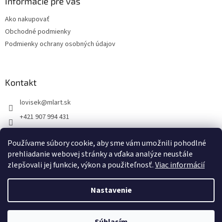
ä
Informácie pre vás
t
Ako nakupovať
i
Obchodné podmienky
e
Podmienky ochrany osobných údajov
Kontakt
lovisek
@
mlart.sk
+421 907 994 431
MLart
Používame súbory cookie, aby sme vám umožnili pohodlné
lovisekmarek
prehliadanie webovej stránky a vďaka analýze neustále
zlepšovali jej funkcie, výkon a použiteľnosť.
Viac informácií
Nastavenie
Vytvoril Shoptet