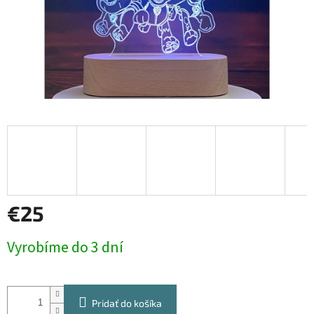
€25
Jednotková
Vyrobíme do 3 dní
cena:
Pridať do košíka