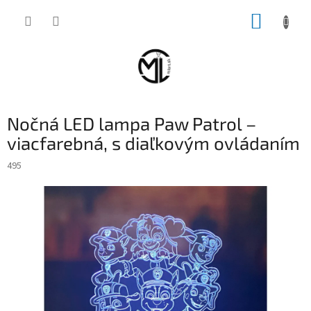
Prejsť
NÁKUP
na
obsah
KOŠÍK
Nočná LED lampa Paw Patrol –
viacfarebná, s diaľkovým ovládaním
495