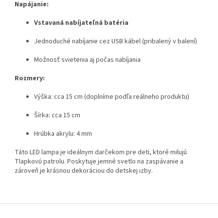
Napájanie:
Vstavaná nabíjateľná batéria
Jednoduché nabíjanie cez USB kábel (pribalený v balení)
Možnosť svietenia aj počas nabíjania
Rozmery:
Výška: cca 15 cm (doplníme podľa reálneho produktu)
Šírka: cca 15 cm
Hrúbka akrylu: 4 mm
Táto LED lampa je ideálnym darčekom pre deti, ktoré milujú
Tlapkovú patrolu. Poskytuje jemné svetlo na zaspávanie a
zároveň je krásnou dekoráciou do detskej izby.
Z