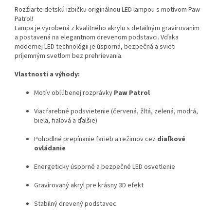
Rozžiarte detskú izbičku originálnou LED lampou s motívom Paw
Patrol!
Lampa je vyrobená z kvalitného akrylu s detailným gravírovaním
a postavená na elegantnom drevenom podstavci. Vďaka
modernej LED technológii je úsporná, bezpečná a svieti
príjemným svetlom bez prehrievania.
Vlastnosti a výhody:
Motív obľúbenej rozprávky
Paw Patrol
Viacfarebné podsvietenie (červená, žltá, zelená, modrá,
biela, fialová a ďalšie)
Pohodlné prepínanie farieb a režimov cez
diaľkové
ovládanie
Energeticky úsporné a bezpečné LED osvetlenie
Gravírovaný akryl pre krásny 3D efekt
Stabilný drevený podstavec