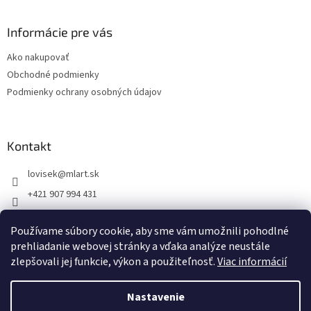
á
p
ä
Informácie pre vás
t
Ako nakupovať
i
Obchodné podmienky
e
Podmienky ochrany osobných údajov
Kontakt
lovisek
@
mlart.sk
+421 907 994 431
MLart
Používame súbory cookie, aby sme vám umožnili pohodlné
lovisekmarek
prehliadanie webovej stránky a vďaka analýze neustále
zlepšovali jej funkcie, výkon a použiteľnosť.
Viac informácií
Nastavenie
Vytvoril Shoptet