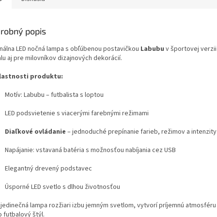
robný popis
inálna LED nočná lampa s obľúbenou postavičkou
Labubu
v športovej verzi
lu aj pre milovníkov dizajnových dekorácií.
lastnosti produktu:
Motív: Labubu – futbalista s loptou
LED podsvietenie s viacerými farebnými režimami
Diaľkové ovládanie
– jednoduché prepínanie farieb, režimov a intenzity
Napájanie: vstavaná batéria s možnosťou nabíjania cez USB
Elegantný drevený podstavec
Úsporné LED svetlo s dlhou životnosťou
 jedinečná lampa rozžiari izbu jemným svetlom, vytvorí príjemnú atmosféru
 futbalový štýl.