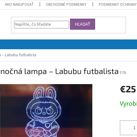
AKO NAKUPOVAŤ
OBCHODNÉ PODMIENKY
PODMIENKY OCHRANY
HĽADAŤ
 – Labubu futbalista
 nočná lampa – Labubu futbalista
576
€25
Jednotk
Vyrob
cena: