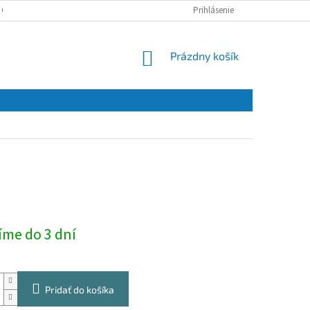
 OSOBNÝCH ÚDAJOV
Prihlásenie
NÁKUPNÝ
Prázdny košík
KOŠÍK
ová
íme do 3 dní
Pridať do košíka