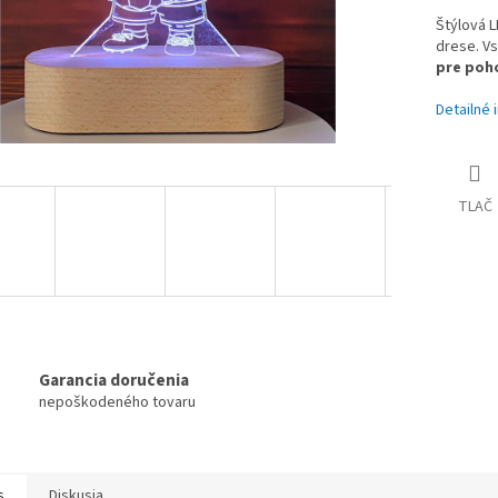
Štýlová 
drese. Vs
pre poho
Detailné 
TLAČ
Garancia doručenia
nepoškodeného tovaru
s
Diskusia