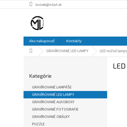
Prejsť
lovisek@mlart.sk
na
obsah
Ako nakupovať
Kontakty
Domov
GRAVÍROVANÉ LED LAMPY
LED nočná lampa
B
LED
o
Preskočiť
č
Kategórie
kategórie
n
ý
GRAVÍROVANÉ LAMPÁŠE
p
GRAVÍROVANÉ LED LAMPY
a
GRAVÍROVANÉ ALKOBOXY
n
e
GRAVÍROVANÉ FOTOGRAFIE
l
GRAVÍROVANÉ OBÁLKY
PUZZLE