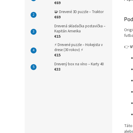
€69
🧩 Drevené 3D puzzle – Traktor
€69
Pod
Drevená skladačka postavička –
Orig
Kapitán Amerika
futba
€15
⚡ Drevené puzzle – Hokejista v
👉
V
drese (30 rokov) ⚡
€15
Drevený box na víno – Karty 40
€33
Táto
alebo