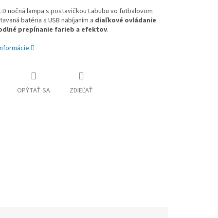
LED nočná lampa s postavičkou Labubu vo futbalovom
tavaná batéria s USB nabíjaním a
diaľkové ovládanie
dlné prepínanie farieb a efektov
.
informácie
OPÝTAŤ SA
ZDIEĽAŤ