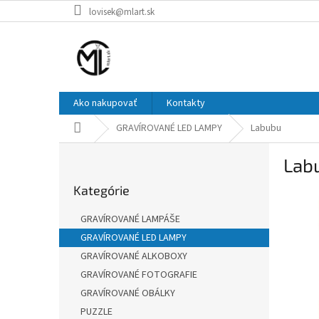
Prejsť
lovisek@mlart.sk
na
obsah
Ako nakupovať
Kontakty
Domov
GRAVÍROVANÉ LED LAMPY
Labubu
B
Lab
o
Preskočiť
č
Kategórie
kategórie
n
ý
GRAVÍROVANÉ LAMPÁŠE
p
GRAVÍROVANÉ LED LAMPY
a
GRAVÍROVANÉ ALKOBOXY
n
e
GRAVÍROVANÉ FOTOGRAFIE
l
GRAVÍROVANÉ OBÁLKY
PUZZLE