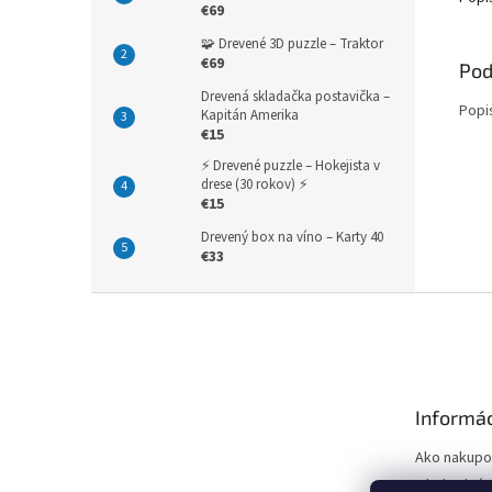
€69
🧩 Drevené 3D puzzle – Traktor
€69
Pod
Drevená skladačka postavička –
Popi
Kapitán Amerika
€15
⚡ Drevené puzzle – Hokejista v
drese (30 rokov) ⚡
€15
Drevený box na víno – Karty 40
€33
Z
á
p
ä
t
Informác
i
e
Ako nakupo
Obchodné 