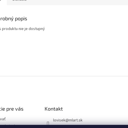
robný popis
s produktu nie je dostupný
ie pre vás
Kontakt
vať
lovisek
@
mlart.sk
podmienky