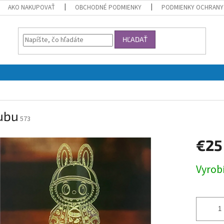
AKO NAKUPOVAŤ
OBCHODNÉ PODMIENKY
PODMIENKY OCHRANY
HĽADAŤ
ubu
573
€25
Jednotk
Vyrob
cena: