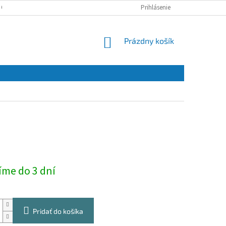
 OSOBNÝCH ÚDAJOV
Prihlásenie
NÁKUPNÝ
Prázdny košík
KOŠÍK
ová
íme do 3 dní
Pridať do košíka