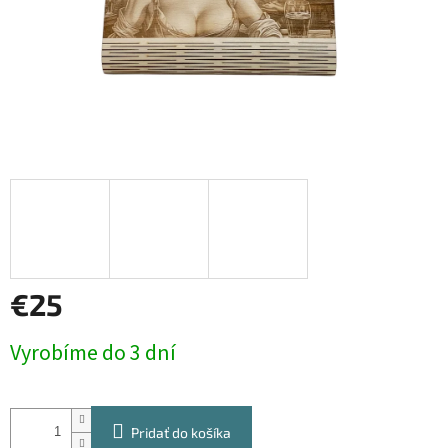
€25
Jednotková
Vyrobíme do 3 dní
cena:
Pridať do košíka