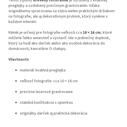
Tento štýlový
drevený fotorámik
je vyrobený z kvalitnej
preglejky a ozdobený precíznym gravírovaním. Vďaka
originálnemu spracovaniu sa stáva nielen praktickým držiakom
na fotografie, ale aj dekoratívnym prvkom, ktorý vynikne v
každom interiéri.
Rámik je určený pre fotografie veľkosti cca
10 × 16 cm
, ktoré
môžete ľahko umiestniť a vystaviť. Ide o jedinečný doplnok,
ktorý sa hodí ako darček alebo ako osobná dekorácia do
domácnosti, kancelárie či chalupy.
Vlastnosti:
materiál: kvalitná preglejka
veľkosť fotografie: cca 10 × 16 cm
precízne laserové gravírovanie
stabilná konštrukcia s opierkou
originálny darček aj praktická dekorácia