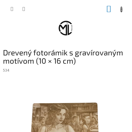
Prejsť
NÁKUP
na
obsah
KOŠÍK
Drevený fotorámik s gravírovaným
motívom (10 × 16 cm)
534