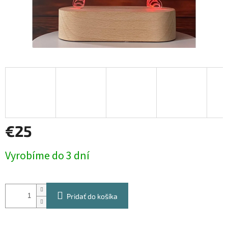
€25
Jednotková
Vyrobíme do 3 dní
cena:
Pridať do košíka