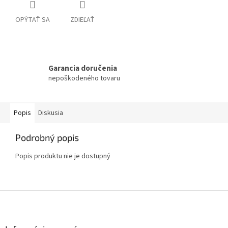
OPÝTAŤ SA
ZDIEĽAŤ
Garancia doručenia
nepoškodeného tovaru
Popis
Diskusia
Podrobný popis
Popis produktu nie je dostupný
Z
á
p