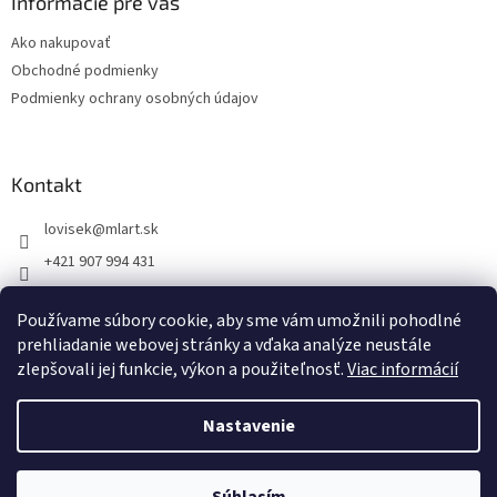
ä
Informácie pre vás
t
Ako nakupovať
i
Obchodné podmienky
e
Podmienky ochrany osobných údajov
Kontakt
lovisek
@
mlart.sk
+421 907 994 431
MLart
Používame súbory cookie, aby sme vám umožnili pohodlné
lovisekmarek
prehliadanie webovej stránky a vďaka analýze neustále
zlepšovali jej funkcie, výkon a použiteľnosť.
Viac informácií
Nastavenie
Vytvoril Shoptet