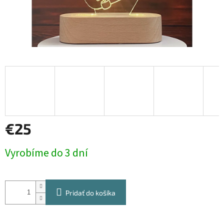
€25
Jednotková
Vyrobíme do 3 dní
cena:
Pridať do košíka