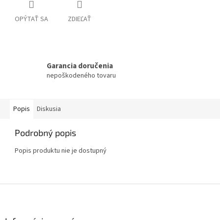
OPÝTAŤ SA
ZDIEĽAŤ
Garancia doručenia
nepoškodeného tovaru
Popis
Diskusia
Podrobný popis
Popis produktu nie je dostupný
Z
á
p