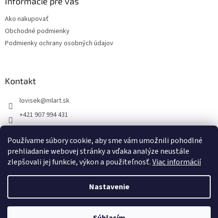
ä
Informácie pre vás
t
Ako nakupovať
i
Obchodné podmienky
e
Podmienky ochrany osobných údajov
Kontakt
lovisek
@
mlart.sk
+421 907 994 431
MLart
Používame súbory cookie, aby sme vám umožnili pohodlné
lovisekmarek
prehliadanie webovej stránky a vďaka analýze neustále
zlepšovali jej funkcie, výkon a použiteľnosť.
Viac informácií
Nastavenie
Vytvoril Shoptet